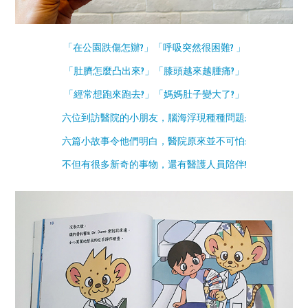
「在公園跌傷怎辦?」「呼吸突然很困難? 」
「肚臍怎麼凸出來?」「膝頭越來越腫痛?」
「經常想跑來跑去?」「媽媽肚子變大了?」
六位到訪醫院的小朋友，腦海浮現種種問題;
六篇小故事令他們明白，醫院原來並不可怕:
不但有很多新奇的事物，還有醫護人員陪伴!